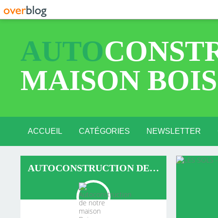
AUTO
CONSTR
MAISON BOIS
ACCUEIL
CATÉGORIES
NEWSLETTER
AUTOUR DU PROJET (2)
PRÉSENTATION (5)
LA TECHNIQUE (7)
CHANTIER (26)
AUTOCONSTRUCTION DE NOTRE MAISON BOIS PAILLE TERRE