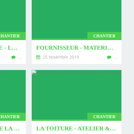
CHANTIER
CHANTIER
L'ISOLATION PAILLE - LA SUITE
FOURNISSEUR - MATERIAUX NATURELS.FR
…
25 Novembre 2019
…
CHANTIER
CHANTIER
L'OSSATURE BOIS DE LA VERANDA BIOCLIMATIQUE
LA TOITURE - ATELIER & MAISON - SEMAINE 2