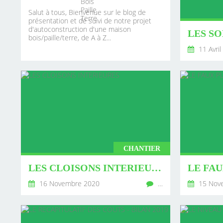
Salut à tous, Bienvenue sur le blog de
présentation et de suivi de notre projet
d'autoconstruction d'une maison
LES SO
bois/paille/terre, de A à Z...
11 Avril
CHANTIER
LES CLOISONS INTERIEURES
LE FA
16 Novembre 2020
…
15 Nov