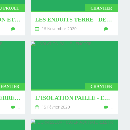
U PROJET
CHANTIER
AUTOCONSTRUCTION ET SURMENAGE
LES ENDUITS TERRE - DEMARRAGE
…
16 Novembre 2020
…
CHANTIER
CHANTIER
LES CLOISONS EN TERRE PAILLE
L'ISOLATION PAILLE - ENCORE
…
15 Février 2020
…